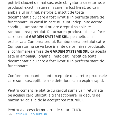
potrivit clauzei de mai sus, este obligatoriu sa returneze
produsul exact in starea in care i-a fost livrat, adica in
ambalajul original, nefolosit, insotit de toata
documentatia cu care a fost livrat si in perfecta stare de
functionare. In cazul in care nu sunt indeplinite aceste
conditii, Cumparatorul nu are dreptul sa solicite
rambursarea pretului. Returnarea produsului se va face
catre sediul
GARDEN SYSTEME SRL
, pe cheltuiala
exclusiva a Cumparatorului. Rambursarea pretului catre
Cumparator nu se va face inainte de primirea produsului
si confirmarea emisa de
GARDEN SYSTEME SRL
ca acesta
este in ambalajul original, nefolosit, insotit de toata
documentatia cu care a fost livrat si in perfecta stare de
functionare.
Conform ordonantei sunt exceptate de la retur produsele
care sunt susceptibile a se deteriora sau a expira rapid;
Pentru comenzile platite cu cardul suma va fi returnata
pe acelasi card utilizat la tranzactionare, in decurs de
maxim 14 de zile de la acceptarea returului.
Pentru a accesa formularul de retur, CLICK
aici:
FORMULAR RETUR