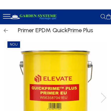
Constructie Iazuri
Geotextil
Primer EPDM QuickPrime Plus
Membrana EPDM
Accesorii Lipit
NOU