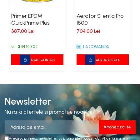
Primer EPDM
Aerator Silenta Pro
QuickPrime Plus
1800
387,00 Lei
704,00 Lei
3
IN STOC
LA COMANDA
ADAUGA IN COS
ADAUGA IN COS
Newsletter
Nu rata ofertele si promotiile noastre
Vreau sa primesc newsletter cu promotiile magazinului. Afla mai multe in