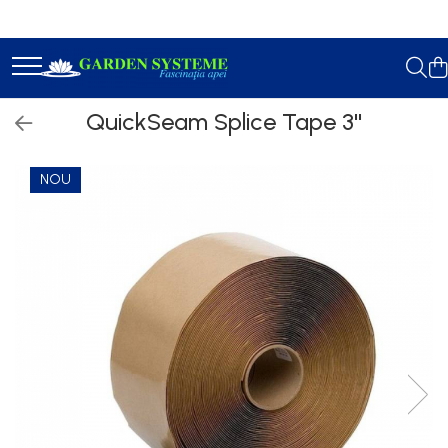
Constructie Iazuri
Geotextil
QuickSeam Splice Tape 3''
Membrana EPDM
Accesorii Lipit
NOU