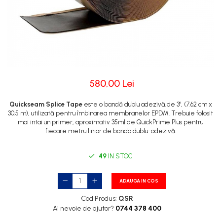
580,00 Lei
Quickseam Splice Tape
este o bandă dublu adezivă,de 3", (7.62 cm x
30.5 m), utilizată pentru îmbinarea membranelor EPDM. Trebuie folosit
mai intai un primer, aproximativ 35ml de QuickPrime Plus pentru
fiecare metru liniar de banda dublu-adezivă.
49
IN STOC
ADAUGA IN COS
Cod Produs:
QSR
Ai nevoie de ajutor?
0744 378 400