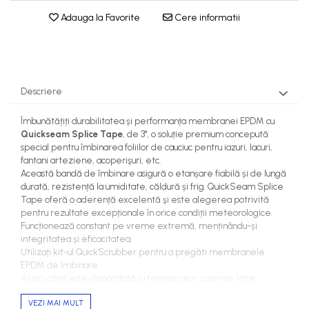
Adauga la Favorite
Cere informatii
Descriere
Îmbunătățiți durabilitatea și performanța membranei EPDM cu
Quickseam Splice Tape
, de 3", o soluție premium concepută
special pentru îmbinarea foliilor de cauciuc pentru iazuri, lacuri,
fantani arteziene, acoperişuri, etc.
Această bandă de îmbinare asigură o etanșare fiabilă și de lungă
durată, rezistență la umiditate, căldură și frig. QuickSeam Splice
Tape oferă o aderență excelentă şi este alegerea potrivită
pentru rezultate excepționale în orice condiții meteorologice.
Funcționează constant pe vreme extremă, menținându-și
integritatea și eficacitatea.
Utilizați kit-ul QuickScrubber pentru a pregăti membranele
EPDM de îmbinare.
Atunci când este depozitată la temperaturi cuprinse între
15°-25°C, rola Quickseam are o durată de valabilitate de până la
VEZI MAI MULT
un an.