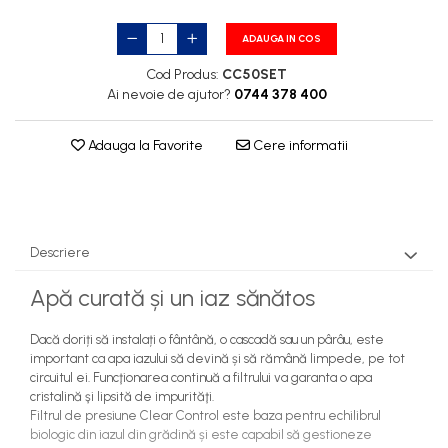
ADAUGA IN COS
Cod Produs:
CC50SET
Ai nevoie de ajutor?
0744 378 400
Adauga la Favorite
Cere informatii
Descriere
Apă curată și un iaz sănătos
Dacă doriți să instalați o fântână, o cascadă sau un pârâu, este
important ca apa iazului să devină și să rămână limpede, pe tot
circuitul ei. Funcţionarea continuă a filtrului va garanta o apa
cristalină şi lipsită de impurităţi.
Filtrul de presiune Clear Control este baza pentru echilibrul
biologic din iazul din grădină și este capabil să gestioneze