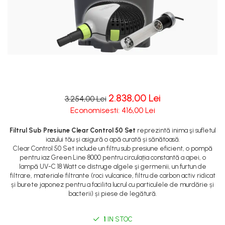
2.838,00 Lei
3.254,00 Lei
Economisesti:
416,00
Lei
Filtrul Sub Presiune Clear Control 50 Set
reprezintă inima şi sufletul
iazului tău și asigură o apă curată și sănătoasă.
Clear Control 50 Set include un filtru sub presiune eficient, o pompă
pentru iaz Green Line 8000 pentru circulația constantă a apei, o
lampă UV-C 18 Watt ce distruge algele şi germenii, un furtun de
filtrare, materiale filtrante (roci vulcanice, filtru de carbon activ ridicat
și burete japonez pentru a facilita lucrul cu particulele de murdărie și
bacterii) și piese de legătură.
1
IN STOC