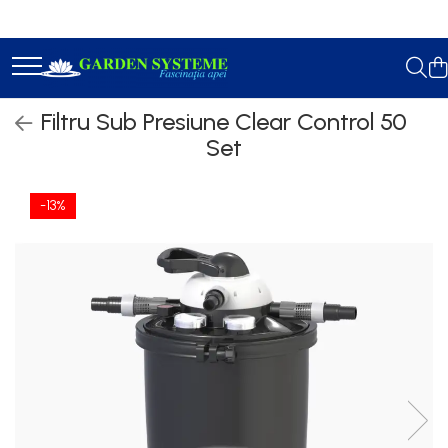
Constructie Iazuri
Geotextil
Filtru Sub Presiune Clear Control 50
Membrana EPDM
Set
Accesorii Lipit
-13%