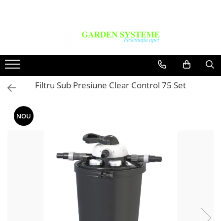
Constructie Iazuri
Geotextil
Membrana EPDM
Accesorii Lipit
Filtru Sub Presiune Clear Control 75 Set
NOU