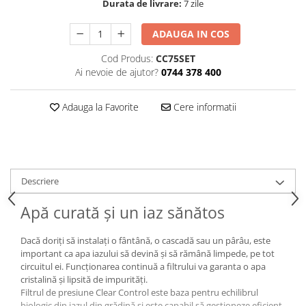
Durata de livrare:
7 zile
ADAUGA IN COS
Cod Produs:
CC75SET
Ai nevoie de ajutor?
0744 378 400
Adauga la Favorite
Cere informatii
Descriere
Apă curată și un iaz sănătos
Dacă doriți să instalați o fântână, o cascadă sau un pârâu, este
important ca apa iazului să devină și să rămână limpede, pe tot
circuitul ei. Funcţionarea continuă a filtrului va garanta o apa
cristalină şi lipsită de impurităţi.
Filtrul de presiune Clear Control este baza pentru echilibrul
biologic din iazul din grădină și este capabil să gestioneze eficient