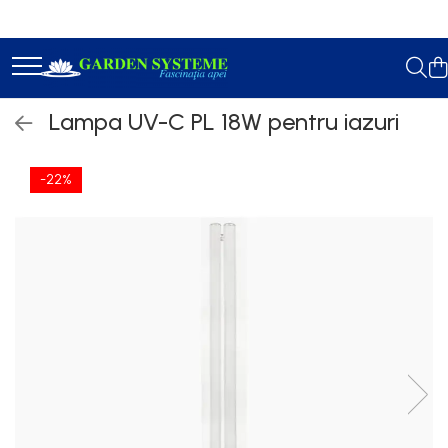
Constructie Iazuri
Geotextil
Lampa UV-C PL 18W pentru iazuri
Membrana EPDM
Accesorii Lipit
-22%