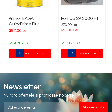
Primer EPDM
Pompa SP 2000 FT
QuickPrime Plus
270,00 Lei
135,00 Lei
387,00 Lei
3
IN STOC
8
IN STOC
ADAUGA IN COS
ADAUGA IN COS
Newsletter
Nu rata ofertele si promotiile noastre