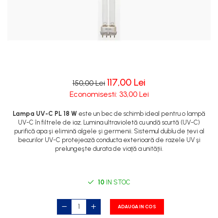
117,00 Lei
150,00 Lei
Economisesti:
33,00
Lei
Lampa UV-C PL 18 W
este un bec de schimb ideal pentru o lampă
UV-C în filtrele de iaz. Lumina ultravioletă cu undă scurtă (UV-C)
purifică apa şi elimină algele şi germenii. Sistemul dublu de țevi al
becurilor UV-C protejează conducta exterioară de razele UV şi
prelungeşte durata de viaţă a unităţii.
10
IN STOC
ADAUGA IN COS