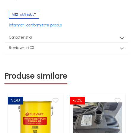
Notă:
Rețineți că radiațiile ultraviolete sunt foarte periculoase
VEZI MAI MULT
pentru ochi și piele. Opriți întotdeauna sursa de alimentare
înainte de instalare sau curățare.
Informatii conformitate produs
Caracteristici
Review-uri
(0)
Produse similare
NOU
-50%