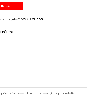
 IN COS
oie de ajutor?
0744 378 400
 informatii
in extinderea tubului telescopic și a capului rotativ.