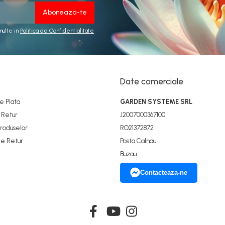
multe in
Politica de Confidentialitate
Date comerciale
 Plata
GARDEN SYSTEME SRL
e Retur
J2007000367100
Produselor
RO21372872
de Retur
Posta Calnau
Buzau
Contacteaza-ne