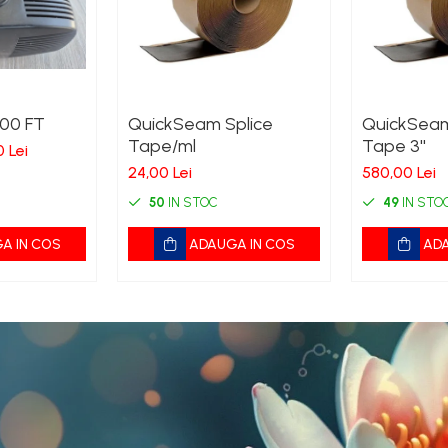
00 FT
QuickSeam Splice
QuickSeam
Tape/ml
Tape 3''
0 Lei
24,00 Lei
580,00 Lei
50
IN STOC
49
IN STO
A IN COS
ADAUGA IN COS
ADA