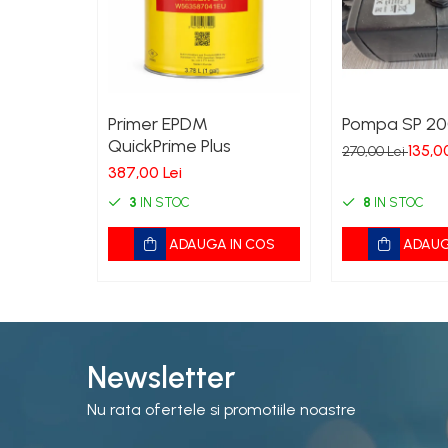
Primer EPDM
Pompa SP 20
QuickPrime Plus
135,0
270,00 Lei
387,00 Lei
3
IN STOC
8
IN STOC
ADAUGA IN COS
ADAUG
Newsletter
Nu rata ofertele si promotiile noastre