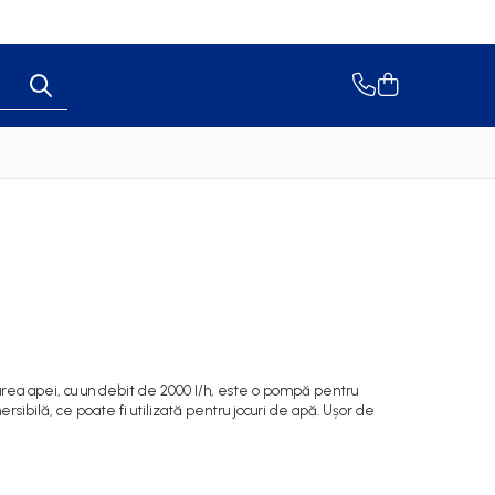
area apei, cu un debit de 2000 l/h, este o pompă pentru
rsibilă, ce poate fi utilizată pentru jocuri de apă. Ușor de