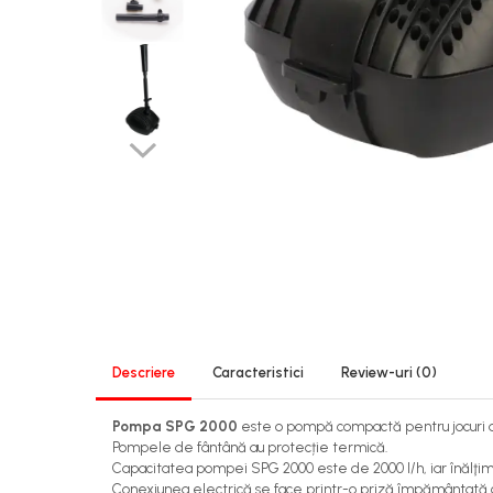
Descriere
Caracteristici
Review-uri
(0)
Pompa SPG 2000
este o pompă compactă pentru jocuri de 
Pompele de fântână au protecție termică.
Capacitatea pompei SPG 2000 este de 2000 l/h, iar înălţi
Conexiunea electrică se face printr-o priză împământată c