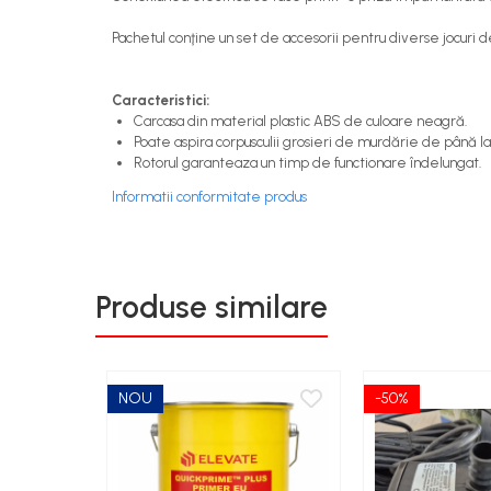
Pachetul conţine un set de accesorii pentru diverse jocuri de
Caracteristici:
Carcasa din material plastic ABS de culoare neagră.
Poate aspira corpusculii grosieri de murdărie de până 
Rotorul garanteaza un timp de functionare îndelungat.
Informatii conformitate produs
Produse similare
NOU
-50%