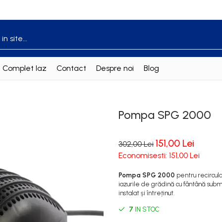
t Complet Iaz
Contact
Despre noi
Blog
Pompa SPG 2000
151,00 Lei
302,00 Lei
Economisesti:
151,00
Lei
Pompa SPG 2000
pentru recircul
iazurile de grădină cu fântână subme
instalat și întreținut.
7
IN STOC