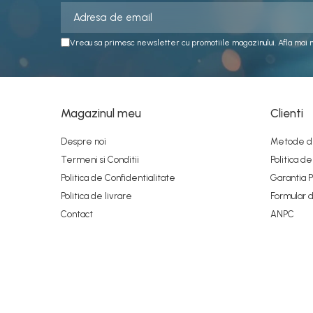
Vreau sa primesc newsletter cu promotiile magazinului. Afla mai 
Magazinul meu
Clienti
Despre noi
Metode de
Termeni si Conditii
Politica d
Politica de Confidentialitate
Garantia 
Politica de livrare
Formular 
Contact
ANPC