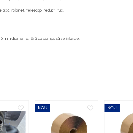
 apă, robinet, telescop, reducţii tub.
la 6 mm diametru, fără ca pompa să se înfunde.
NOU
NOU