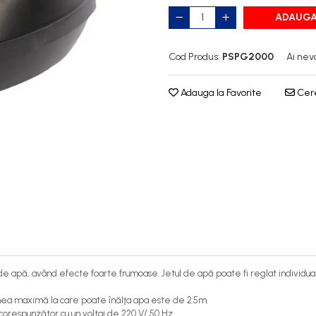
ADAUGA
Cod Produs:
PSPG2000
Ai nev
Adauga la Favorite
Cere
apă, având efecte foarte frumoase. Jetul de apă poate fi reglat individual pr
mea maximă la care poate înălţa apa este de 2.5m.
orespunzător cu un voltaj de 220 V/ 50 Hz.