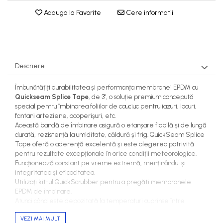
Adauga la Favorite
Cere informatii
Descriere
Îmbunătățiți durabilitatea și performanța membranei EPDM cu
Quickseam Splice Tape
, de 3", o soluție premium concepută
special pentru îmbinarea foliilor de cauciuc pentru iazuri, lacuri,
fantani arteziene, acoperişuri, etc.
Această bandă de îmbinare asigură o etanșare fiabilă și de lungă
durată, rezistență la umiditate, căldură și frig. QuickSeam Splice
Tape oferă o aderență excelentă şi este alegerea potrivită
pentru rezultate excepționale în orice condiții meteorologice.
Funcționează constant pe vreme extremă, menținându-și
integritatea și eficacitatea.
Utilizați kit-ul QuickScrubber pentru a pregăti membranele
EPDM de îmbinare.
Atunci când este depozitată la temperaturi cuprinse între
15°-25°C, rola Quickseam are o durată de valabilitate de până la
VEZI MAI MULT
un an.