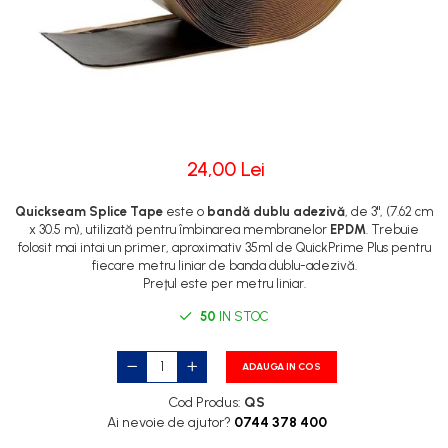
24,00 Lei
Quickseam Splice Tape
este o
bandă dublu adezivă
, de 3", (7.62 cm
x 30.5 m), utilizată pentru îmbinarea membranelor
EPDM
. Trebuie
folosit mai intai un primer, aproximativ 35ml de QuickPrime Plus pentru
fiecare metru liniar de banda dublu-adezivă.
Preţul este per metru liniar.
50
IN STOC
ADAUGA IN COS
Cod Produs:
QS
Ai nevoie de ajutor?
0744 378 400