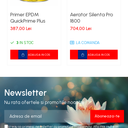
Primer EPDM
Aerator Silenta Pro
QuickPrime Plus
1800
387,00 Lei
704,00 Lei
3
IN STOC
LA COMANDA
ADAUGA IN COS
ADAUGA IN COS
Newsletter
Nu rata ofertele si promotiile noastre
Vreau sa primesc newsletter cu promotiile magazinului. Afla mai multe in