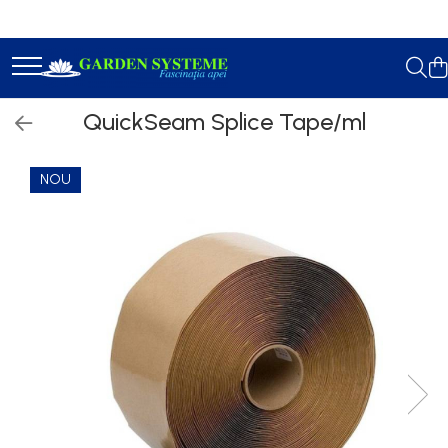
Constructie Iazuri
Geotextil
QuickSeam Splice Tape/ml
Membrana EPDM
Accesorii Lipit
NOU